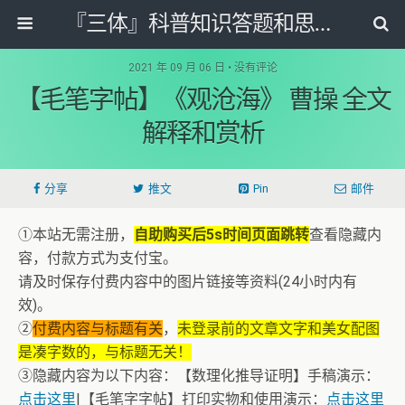
『三体』科普知识答题和思维导图网
2021 年 09 月 06 日 • 没有评论
【毛笔字帖】《观沧海》 曹操 全文
解释和赏析
分享
推文
Pin
邮件
①本站无需注册，
自助购买后5s时间页面跳转
查看隐藏内
容，付款方式为支付宝。
请及时保存付费内容中的图片链接等资料(24小时内有
效)。
②
付费内容与标题有关
，
未登录前的文章文字和美女配图
是凑字数的，与标题无关！
③隐藏内容为以下内容：【数理化推导证明】手稿演示：
点击这里
|【毛笔字字帖】打印实物和使用演示：
点击这里