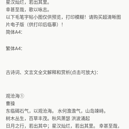
星汉灿烂，若出其里。
幸甚至哉，歌以咏志。
以下毛笔字帖小图仅供预览，打印模糊！请购买超清晰图
片电子版（供打印后临摹）！
简体A4：
繁体A4：
古诗词、文言文全文解释和赏析(点击可放大)：
观沧海①
曹操
东临碣石气，以观沧海。 水何澹澹气，山岛竦峙。
树木丛生，百草丰茂。秋风萧瑟 洪波涌起
日月之行，若出其中；星汉灿烂，若出其里。 幸甚至哉，