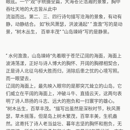
眼底。一个“观”字统摄全篇，大海苍茫浩瀚的景象，胸中
吞吐天地的大志皆从此中
流溢而出。第二、三、四行诗句描写沧海的景象，有动有
静，动静结合。 如“秋风萧瑟，洪波涌起” “ 澹澹”写的是动
景，“树木丛生， 百单丰茂” “山岛竦峙”写的是静景。
“ 水何澹澹，山岛竦峙”先着眼于苍茫辽阔的海面，海面上
波涛荡漾，正好与诗人博大的胸怀、开阔的胸襟相契合，
正是诗人北征乌桓大胜而归，消除后患之忧的心境写照。
而一眼望去，
辽阔的海面上，最先映入眼帘的是那突兀耸立的山岛，它
们威立在平阔的海面上，冲破斗牛、直插云天，这两句表
明了诗人昂扬的斗志、远大的抱负和一扫寰宇的雄心。
“树木丛生，百草丰茂。”描写出虽然是深秋时节，秋风萧
瑟，草木摇落，但是岛上树木繁茂，百草丰美，生机盎
然。这寄托了诗人老当益壮、暮年志坚的胸怀和抱负，无