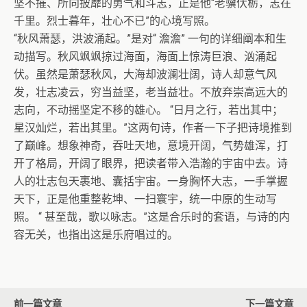
坚不摧、所向披靡的勇气和斗志，正是他“老骥伏栃，志在
千里。烈士暮年，壮心不已”的心境写照。
“秋风萧瑟，洪波涌起。”是对“ 澹澹” 一句的详细阐本和生
动描写。秋风飒飒掠过海面，海面上惊涛巨浪、汹涌起
伏。虽然是萧瑟秋风，大海却波澜壮阔，诗人却意气风
发，壮志凌云，穷当益坚，老当益壮。不放弃崇高远大的
志向，不动摇坚定不移的雄心。 “日月之行，若出其中；
星汉灿烂，若出其里。”这两句诗，作者一下子把诗境推到
了巅峰。想象神奇，吞吐天地，意境开阔，气势雄浑，打
开了格局，开阔了眼界，把读者带入浩瀚的宇宙中去。诗
人的壮志包天裹地、囊括宇宙。一身胸怀大志，一手掌握
天下，正是他重整乾坤、一扫寰宇，统一中原的生动写
照。 “ 甚至哉，歌以咏志。”这是合乐时的套语，与诗的内
容无关，也指出这是乐府唱过的。
前一篇文章
下一篇文章