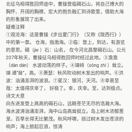
北征乌桓得胜回师途中，曹操登临碣石山，将自己博大的
胸怀、开阔的胸襟、宏大的抱负融汇到诗歌里，借助大海
的形象展现了出来。
疑难注释
①观沧海：这是曹操《步出夏门行》（又称《陇西行》）
中的第一章。 仓海，指渤海。②临：登上，到达，有游览
的意思。碣（jie ）石：山名， 在今河北昌黎碣石山。公元
207年秋天，曹操征乌桓得胜回师时经过此地。③澹澹
（dàn dàn） 水波动荡的样子。④竦峙（sǒng zhì ）耸立。
竦 通“耸”，高。⑤萧瑟：秋风吹动树木发出的响声。⑥洪
波：汹涌澎湃的波浪。⑦星汉：银河，天河。⑧幸甚至
哉：太值得庆幸了， 好极了。幸，庆幸。至，达到极点。
诗文大意
向东进发登上高高的碣石山，远眺苍茫无尽的浩瀚大海。
海水波涛汹涌澎湃，海中山岛高耸挺立。岛上树木浓郁葱
茏，百草长得无比繁茂。秋风呼啸，掠过树木发出苍凉的
响声；海上掀起巨浪，惊涛