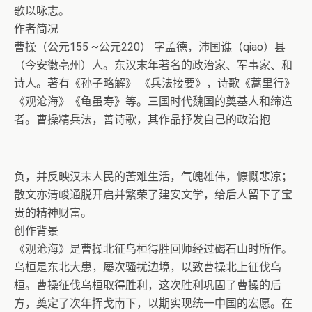
歌以咏志。
作者简况
曹操（公元155 ~公元220） 字孟德，沛国谯（qiao）县
（今安徽亳州）人。东汉末年著名的政治家、军事家、和
诗人。著有《孙子略解》 《兵法接要》，诗歌《蒿里行》
《观沧海》《龟虽寿》等。三国时代魏国的奠基人和缔造
者。曹操精兵法，善诗歌，其作品抒发自己的政治抱
负，并反映汉末人民的苦难生活，气魄雄伟，慷慨悲凉；
散文亦清峻通脱开启并繁荣了建安文学，给后人留下了宝
贵的精神财富。
创作背景
《观沧海》是曹操北征乌桓得胜回师经过碣石山时所作。
乌桓是东北大患，屡次骚扰边境，以致曹操北上征伐乌
桓。曹操征伐乌桓取得胜利，这次胜利巩固了曹操的后
方，奠定了次年挥戈南下，以期实现统一中国的宏愿。在