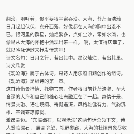
翻滚，咆哮着，似乎要将宇宙吞没。大海，苍茫而浩瀚！
日月起起伏伏，东升西落，好像都在大海的胸中出没不
已。银河里的群星，灿烂繁多，点如尘沙，零如水滴，也
像是从大海的怀抱中涌现出来一样。 啊，太值得庆幸了，
就以吟咏诗歌来抒发情志吧！
诗文名句：日月之行，若出其中。星汉灿烂，若出其里。
诗文欣赏
《观沧海》属于古体诗，是诗人用乐府旧题创作的组诗。
《观沧海》是组诗的第一章。
这首诗借景抒情、托物言志，作者将眼前苍茫浩瀚、孕大
含深的大海和自己的雄心壮志融汇在了一起。寓情于景、
情景交融、语壮境阔、寄慨遥深，风格雄健有力、气韵沉
雄、基调苍凉慷慨、
激昂豪迈。 “东临碣石，以观沧海”这两句话总领下文，诗
人登临碣石， 居高眺望，视野寥廊，大海的壮阔景象尽收