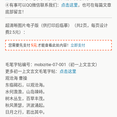
④有事可以QQ微信联系我们：
点击这里
，也可在每篇文章
底部留言！
超清晰图片电子版（供打印后临摹）（共2页，每页设计
费2.5元）：
您需要先支付
5元
才能查看此处内容！
立即支付
毛笔字帖编号：mobizitie-07-001（初一上文言文）
更多初一上文言文毛笔字帖：
点击这里
观沧海 曹操
东临碣石，以观沧海。
水何澹澹，山岛竦峙。
树木丛生，百草丰茂。
秋风萧瑟，洪波涌起。
日月之行，若出其中。