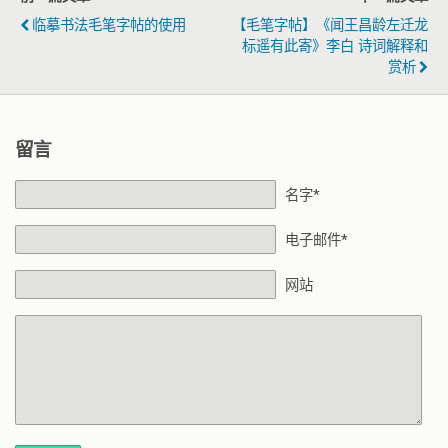
临摹书法毛笔字帖的使用
【毛笔字帖】《闻王昌龄左迁龙
标遥有此寄》李白 诗词解释和
赏析
留言
名字*
电子邮件*
网站